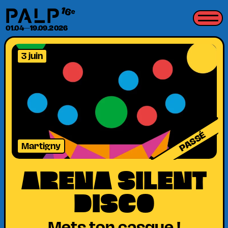
16
e
01.04—19.09.2026
3 juin
PASSÉ
Martigny
ARENA SILENT
DISCO
Mets ton casque !