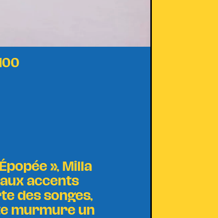
H00
 Épopée », Milla
 aux accents
orte des songes,
note murmure un