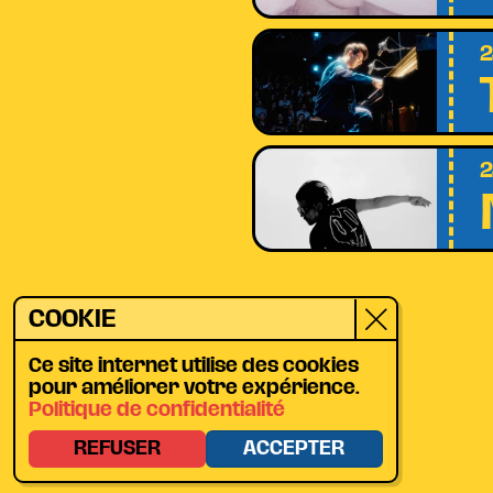
2
2
COOKIE
Ce site internet utilise des cookies
pour améliorer votre expérience.
Politique de confidentialité
REFUSER
ACCEPTER