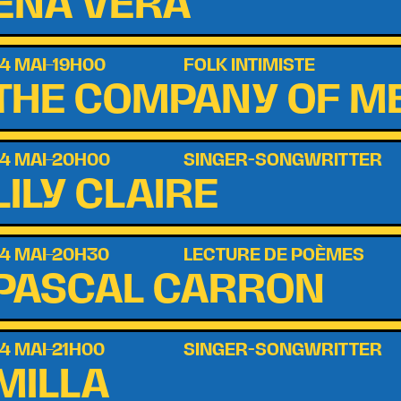
ÉNA VERA
4 MAI–19H00
FOLK INTIMISTE
THE COMPANY OF M
4 MAI–20H00
SINGER-SONGWRITTER
LILY CLAIRE
4 MAI–20H30
LECTURE DE POÈMES
PASCAL CARRON
4 MAI–21H00
SINGER-SONGWRITTER
MILLA