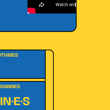
RYTHMES
AISANNES
IN·E·S