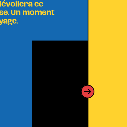
dévoilera ce
esse. Un moment
yage.