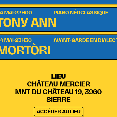
4 MAI–22H00
PIANO NÉOCLASSIQUE
TONY ANN
4 MAI–23H30
AVANT-GARDE EN DIALEC
MORTÒRI
LIEU
CHÂTEAU MERCIER
MNT DU CHÂTEAU 19, 3960
SIERRE
ACCÉDER AU LIEU