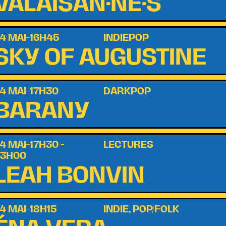
VALAISAN·NE·S
4 MAI–16H45
INDIEPOP
SKY OF AUGUSTINE
4 MAI–17H30
DARKPOP
BARANY
4 MAI–17H30 -
LECTURES
23H00
LEAH BONVIN
4 MAI–18H15
INDIE, POP/FOLK