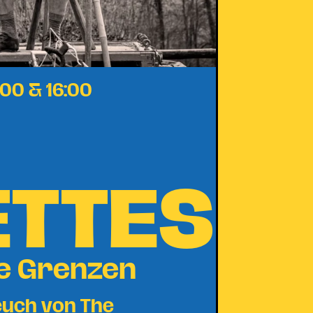
:00 & 16:00
ETTES
ne Grenzen
euch von The