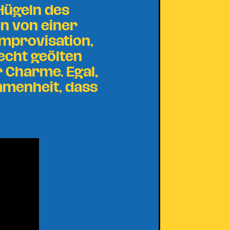
Hügeln des
en von einer
Improvisation,
echt geölten
r Charme. Egal,
ommenheit, dass