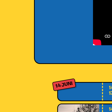
14 JUNI
1
1
1