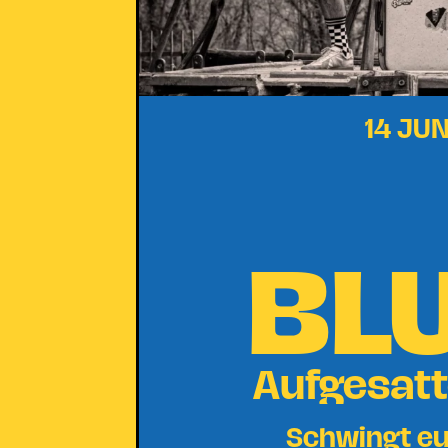
14 JUN
BL
Aufgesatt
Schwingt eu