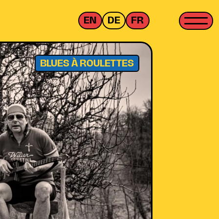
EN
DE
FR
BLUES À ROULETTES