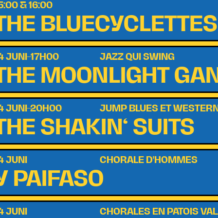
5:00 & 16:00
THE BLUECYCLETTES
4 JUNI–17H00
JAZZ QUI SWING
THE MOONLIGHT GA
4 JUNI–20H00
JUMP BLUES ET WESTER
THE SHAKIN‘ SUITS
4 JUNI
CHORALE D'HOMMES
Y PAIFASO
4 JUNI
CHORALES EN PATOIS VA