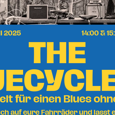
THE
I 2025
14:00 & 15
UECYCL
elt für einen Blues oh
ch auf eure Fahrräder und lasst 