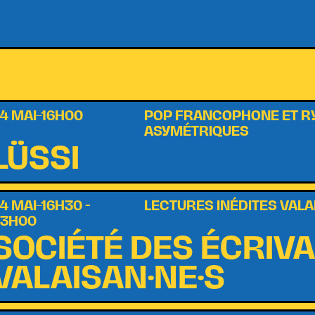
4 MAI–16H00
POP FRANCOPHONE ET 
ASYMÉTRIQUES
LÜSSI
4 MAI–16H30 -
LECTURES INÉDITES VAL
23H00
SOCIÉTÉ DES ÉCRIVA
VALAISAN·NE·S