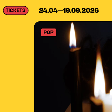
24.04—19.09.2026
TICKETS
POP