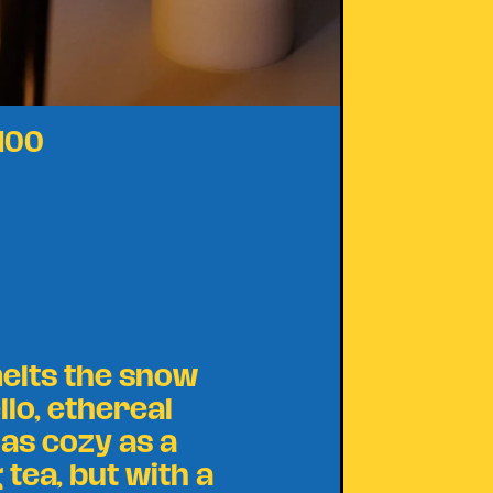
H00
 melts the snow
llo, ethereal
 as cozy as a
g tea, but with a