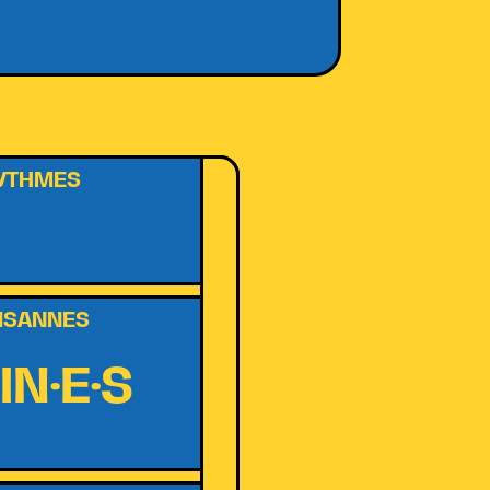
RYTHMES
AISANNES
IN·E·S