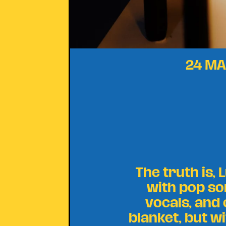
24 MA
The truth is, 
with pop son
vocals, and 
blanket, but wit