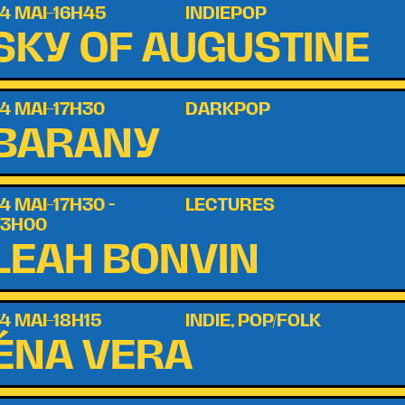
4 MAI–16H45
INDIEPOP
SKY OF AUGUSTINE
4 MAI–17H30
DARKPOP
BARANY
4 MAI–17H30 -
LECTURES
23H00
LEAH BONVIN
4 MAI–18H15
INDIE, POP/FOLK
ÉNA VERA