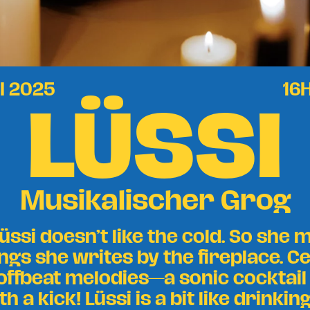
LÜSSI
I 2025
16
Musikalischer Grog
Lüssi doesn’t like the cold. So she
gs she writes by the fireplace. Ce
offbeat melodies—a sonic cocktail
h a kick! Lüssi is a bit like drinkin