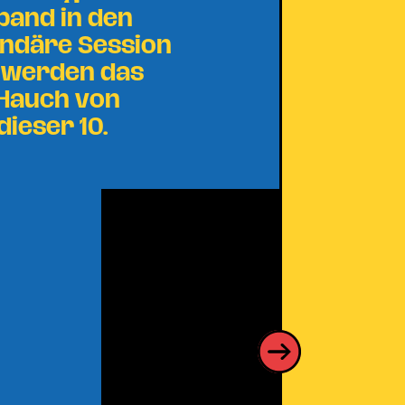
band in den
endäre Session
e werden das
 Hauch von
ieser 10.