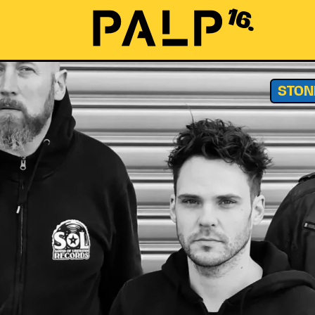
16.
STON