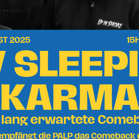
 SLEEP
ST 2025
15
KARM
 lang erwartete Come
l empfängt die PALP das Comeback