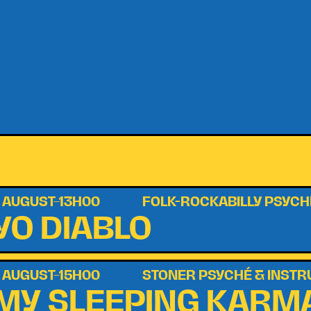
 AUGUST–13H00
FOLK-ROCKABILLY PSYCH
YO DIABLO
 AUGUST–15H00
STONER PSYCHÉ & INST
MY SLEEPING KARM