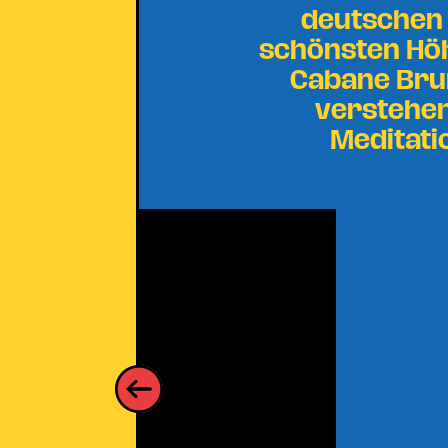
deutschen 
schönsten Höh
Cabane Brun
verstehen
Meditati