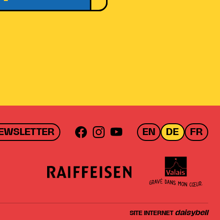
EWSLETTER
EN
DE
FR
daisybell
SITE INTERNET